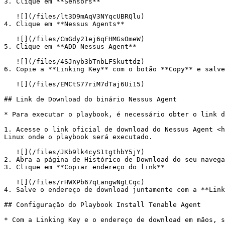
3. Clique em **Sensors**

   ![](/files/lt3D9mAqV3NYqcUBRQlu)

4. Clique em **Nessus Agents**

   ![](/files/CmGdy21ej6qFHMGsOmeW)

5. Clique em **ADD Nessus Agent**

   ![](/files/4SJnyb3bTnbLFSkuttdz)

6. Copie a **Linking Key** com o botão **Copy** e salve
   ![](/files/EMCtS77riM7dTaj6Ui15)

## Link de Download do binário Nessus Agent

* Para executar o playbook, é necessário obter o link d
1. Acesse o link oficial de download do Nessus Agent <h
Linux onde o playbook será executado.

   ![](/files/JKb9lk4cyS1tgthbY5jY)

2. Abra a página de Histórico de Download do seu navega
3. Clique em **Copiar endereço do link**

   ![](/files/rHWXPb67qLangwNgLCqc)

4. Salve o endereço de download juntamente com a **Link
## Configuração do Playbook Install Tenable Agent

* Com a Linking Key e o endereço de download em mãos, s