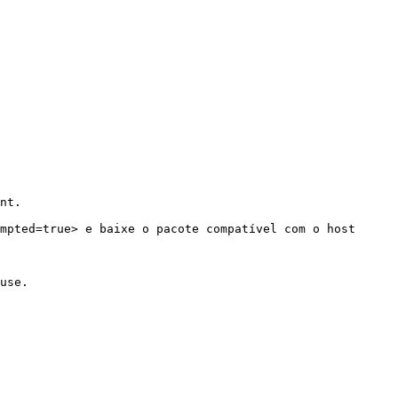
nt.

mpted=true> e baixe o pacote compatível com o host 
use.
