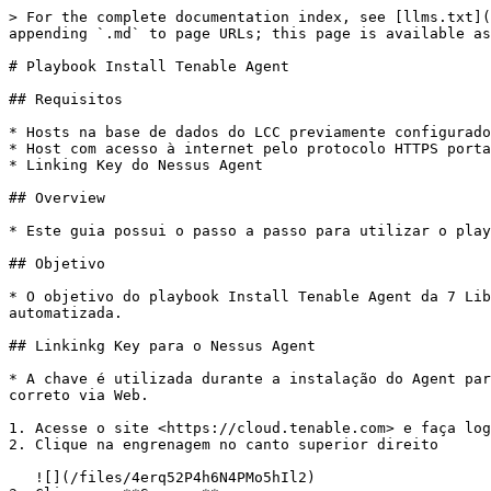
> For the complete documentation index, see [llms.txt](
appending `.md` to page URLs; this page is available as
# Playbook Install Tenable Agent

## Requisitos

* Hosts na base de dados do LCC previamente configurado
* Host com acesso à internet pelo protocolo HTTPS porta
* Linking Key do Nessus Agent

## Overview

* Este guia possui o passo a passo para utilizar o play
## Objetivo

* O objetivo do playbook Install Tenable Agent da 7 Lib
automatizada.

## Linkinkg Key para o Nessus Agent

* A chave é utilizada durante a instalação do Agent par
correto via Web.

1. Acesse o site <https://cloud.tenable.com> e faça log
2. Clique na engrenagem no canto superior direito

   ![](/files/4erq52P4h6N4PMo5hIl2)
