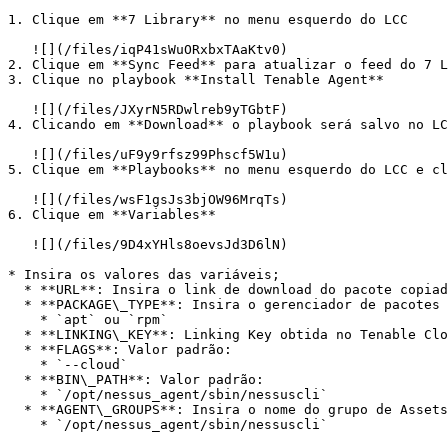
1. Clique em **7 Library** no menu esquerdo do LCC

   ![](/files/iqP41sWuORxbxTAaKtv0)

2. Clique em **Sync Feed** para atualizar o feed do 7 L
3. Clique no playbook **Install Tenable Agent**

   ![](/files/JXyrN5RDwlreb9yTGbtF)

4. Clicando em **Download** o playbook será salvo no LC
   ![](/files/uF9y9rfsz99Phscf5W1u)

5. Clique em **Playbooks** no menu esquerdo do LCC e cl
   ![](/files/wsF1gsJs3bjOW96MrqTs)

6. Clique em **Variables**

   ![](/files/9D4xYHls8oevsJd3D6lN)

* Insira os valores das variáveis;

  * **URL**: Insira o link de download do pacote copiado no passo anterior

  * **PACKAGE\_TYPE**: Insira o gerenciador de pacotes da distribuição Linux em que o playbook será executado:

    * `apt` ou `rpm`

  * **LINKING\_KEY**: Linking Key obtida no Tenable Cloud

  * **FLAGS**: Valor padrão:

    * `--cloud`

  * **BIN\_PATH**: Valor padrão:

    * `/opt/nessus_agent/sbin/nessuscli`

  * **AGENT\_GROUPS**: Insira o nome do grupo de Assets do Tenable Cloud em que os Hosts serão inseridos

    * `/opt/nessus_agent/sbin/nessuscli`
