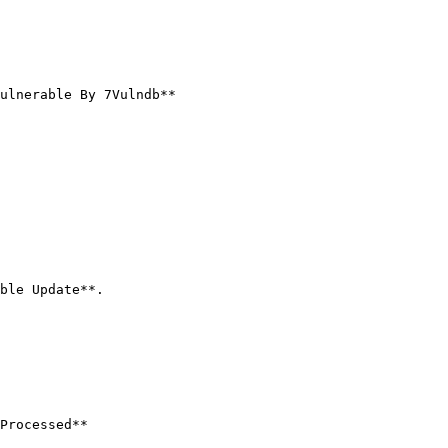
ulnerable By 7Vulndb**

ble Update**.

Processed**
