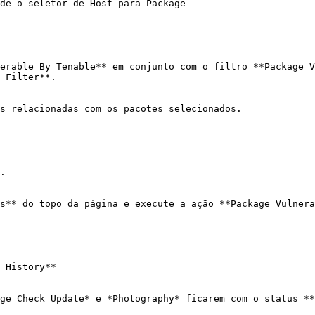
de o seletor de Host para Package

erable By Tenable** em conjunto com o filtro **Package V
 Filter**.

s relacionadas com os pacotes selecionados.

.

s** do topo da página e execute a ação **Package Vulnera
 History**

ge Check Update* e *Photography* ficarem com o status **