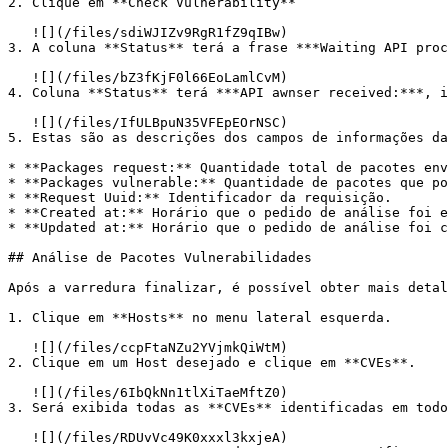
2. Clique em **Check Vulnerability**

   ![](/files/sdiWJIZv9RgR1fZ9qIBw)

3. A coluna **Status** terá a frase ***Waiting API proc
   ![](/files/bZ3fKjF0l66EoLamlCvM)

4. Coluna **Status** terá ***API awnser received:***, i
   ![](/files/IfULBpuN35VFEpEOrNSC)

5. Estas são as descrições dos campos de informações da
* **Packages request:** Quantidade total de pacotes env
* **Packages vulnerable:** Quantidade de pacotes que po
* **Request Uuid:** Identificador da requisição.

* **Created at:** Horário que o pedido de análise foi e
* **Updated at:** Horário que o pedido de análise foi c
## Análise de Pacotes Vulnerabilidades

Após a varredura finalizar, é possível obter mais detal
1. Clique em **Hosts** no menu lateral esquerda.

   ![](/files/ccpFtaNZu2YVjmkQiWtM)

2. Clique em um Host desejado e clique em **CVEs**.

   ![](/files/6IbQkNn1tlXiTaeMftZ0)

3. Será exibida todas as **CVEs** identificadas em todo
   ![](/files/RDUvVc49K0xxxl3kxjeA)
