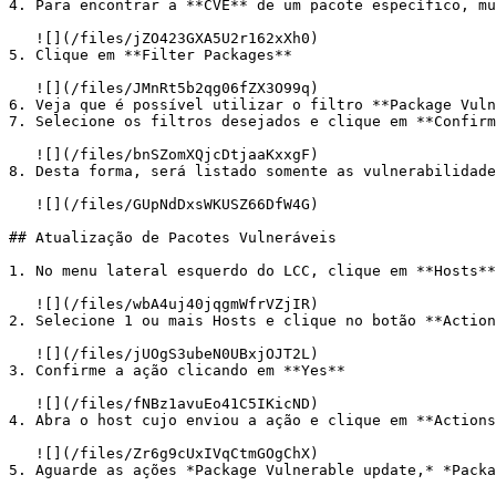
4. Para encontrar a **CVE** de um pacote específico, mu
   ![](/files/jZO423GXA5U2r162xXh0)

5. Clique em **Filter Packages**

   ![](/files/JMnRt5b2qg06fZX3O99q)

6. Veja que é possível utilizar o filtro **Package Vuln
7. Selecione os filtros desejados e clique em **Confirm
   ![](/files/bnSZomXQjcDtjaaKxxgF)

8. Desta forma, será listado somente as vulnerabilidade
   ![](/files/GUpNdDxsWKUSZ66DfW4G)

## Atualização de Pacotes Vulneráveis

1. No menu lateral esquerdo do LCC, clique em **Hosts**
   ![](/files/wbA4uj40jqgmWfrVZjIR)

2. Selecione 1 ou mais Hosts e clique no botão **Action
   ![](/files/jUOgS3ubeN0UBxjOJT2L)

3. Confirme a ação clicando em **Yes**

   ![](/files/fNBz1avuEo41C5IKicND)

4. Abra o host cujo enviou a ação e clique em **Actions
   ![](/files/Zr6g9cUxIVqCtmGOgChX)

5. Aguarde as ações *Package Vulnerable update,* *Packa