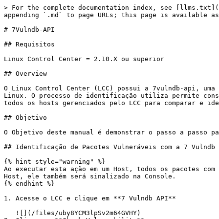
> For the complete documentation index, see [llms.txt](
appending `.md` to page URLs; this page is available as
# 7Vulndb-API

## Requisitos

Linux Control Center = 2.10.X ou superior

## Overview

O Linux Control Center (LCC) possui a 7vulndb-api, uma 
Linux. O processo de identificação utiliza permite cons
todos os hosts gerenciados pelo LCC para comparar e ide
## Objetivo

O Objetivo deste manual é demonstrar o passo a passo pa
## Identificação de Pacotes Vulneráveis com a 7 Vulndb 
{% hint style="warning" %}

Ao executar esta ação em um Host, todos os pacotes com 
Host, ele também será sinalizado na Console.

{% endhint %}

1. Acesse o LCC e clique em **7 Vulndb API**

   ![](/files/uby8YCM3lpSv2m64GVHY)
