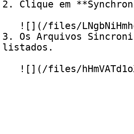
2. Clique em **Synchron
   ![](/files/LNgbNiHmhqREmBdTpjcy)

3. Os Arquivos Sincroni
listados.
