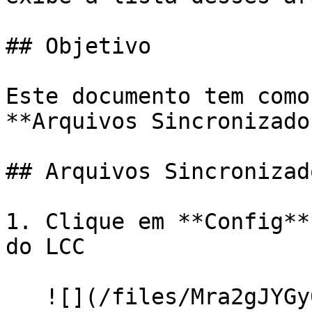
## Objetivo

Este documento tem como
**Arquivos Sincronizado
## Arquivos Sincronizado
1. Clique em **Config**
do LCC

   ![](/files/Mra2gJYGy0r3ftQcvMBV)
