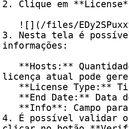
2. Clique em **License**
   ![](/files/EDy2SPuxxSTAfS2Bv0Sh)

3. Nesta tela é possíve
informações:

   **Hosts:** Quantidade máxima de Hosts que a 
licença atual pode gere
   **License Type:** Tipo da licença\

   **End Date:** Data de expiração da licença\

   **Info**: Campo para adicionar anotações

4. É possível validar o
clicar no botão **Verify