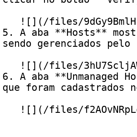
   ![](/files/9dGy9BmlHL9JuVGnTbzV)

5. A aba **Hosts** most
sendo gerenciados pelo 
   ![](/files/3hU7ScljAW3OEg3xQfKZ)

6. A aba **Unmanaged Ho
que foram cadastrados n