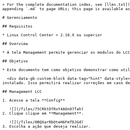
> For the complete documentation index, see [llms.txt](
appending `.md` to page URLs; this page is available as
# Gerenciamento

## Requisitos

* Linux Control Center = 2.10.X ou superior

## Overview

* A tela Management permite gerenciar os módulos do LCC
## Objetivo

* Este documento tem como objetivo demonstrar como util
  <div data-gb-custom-block data-tag="hint" data-style="warning" class="hint hint-warning"><p>Antes de executar as ações, garanta acesso ao Host onde o LCC está 
instalado. Isso permitirá realizar correções em caso de
## Management LCC

1. Acesse a tela **Config**

   ![](/files/75CRktDTRxY4AOn07fah)

2. Clique clique em **Management**.

   ![](/files/0BQXarRbOteH6FmfDJGd)

3. Escolha a ação que deseja realizar.
