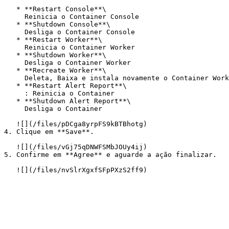
   * **Restart Console**\

     Reinicia o Container Console

   * **Shutdown Console**\

     Desliga o Container Console

   * **Restart Worker**\

     Reinicia o Container Worker

   * **Shutdown Worker**\

     Desliga o Container Worker

   * **Recreate Worker**\

     Deleta, Baixa e instala novamente o Container Worker

   * **Restart Alert Report**\

     : Reinicia o Container

   * **Shutdown Alert Report**\

     Desliga o Container

   ![](/files/pDCga8yrpFS9kBTBhotg)

4. Clique em **Save**.

   ![](/files/vGj75qDNWFSMbJOUy4ij)

5. Confirme em **Agree** e aguarde a ação finalizar.
