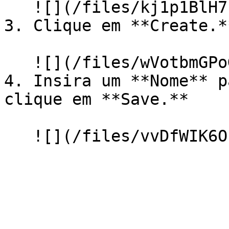
   ![](/files/kj1p1BlH7zgkywzZ33F1)

3. Clique em **Create.**
   ![](/files/wVotbmGPoG4LQFHLimnJ)

4. Insira um **Nome** p
clique em **Save.**
