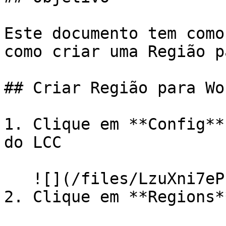
Este documento tem como
como criar uma Região p
## Criar Região para Wor
1. Clique em **Config**
do LCC

   ![](/files/LzuXni7ePzZ0V50FoW0I)

2. Clique em **Regions**