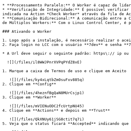
* **Processamento Paralelo:** O Worker é capaz de lidar
* **Verificação de Integridade:** É possível verificar 
indicada na Action *Check Worker* através da fila de Ac
* **Comunicação Bidirecional:** A comunicação entre a C
de Múltiplos Workers:** Com o Linux Control Center, é p
### Ativando o Worker

1. Logo após a instalação, é necessário realizar o acei
2. Faça login no LCC com o usuário **7dev** e senha **7
* A Url deve seguir o seguinte padrão: https\:// ip ou 
  ![](/files/il8WWJPnrXVPqPYdZ8xE)

1. Marque a caixa de Termos de uso e clique em Aceito

   ![](/files/ky4xLqtbZm0suFxv885q)

2. Clique em **Config**

   ![](/files/4heznfBgQaN8MUrCsjp1)

3. Clique em **Worker**

   ![](/files/mVIENuODC2fcUrtpNU45)

4. Clique em **Actions** e depois em **Trust**

   ![](/files/QkXNUy61jSG8ctit7q7i)

5. Veja que o status ficará **Accepted** indicando que 