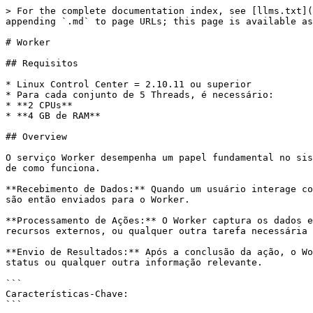
> For the complete documentation index, see [llms.txt](
appending `.md` to page URLs; this page is available as
# Worker

## Requisitos

* Linux Control Center = 2.10.11 ou superior

* Para cada conjunto de 5 Threads, é necessário:

* **2 CPUs**

* **4 GB de RAM**

## Overview

O serviço Worker desempenha um papel fundamental no sis
de como funciona.

**Recebimento de Dados:** Quando um usuário interage co
são então enviados para o Worker.

**Processamento de Ações:** O Worker captura os dados e
recursos externos, ou qualquer outra tarefa necessária 
**Envio de Resultados:** Após a conclusão da ação, o Wo
status ou qualquer outra informação relevante.

```

Características-Chave:

```
