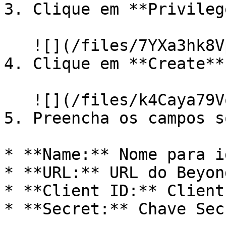
3. Clique em **Privileg
   ![](/files/7YXa3hk8Vp63lDsXyTuz)

4. Clique em **Create**

   ![](/files/k4Caya79VqXDBNqNdOnK)

5. Preencha os campos s
* **Name:** Nome para i
* **URL:** URL do Beyon
* **Client ID:** Client
* **Secret:** Chave Sec