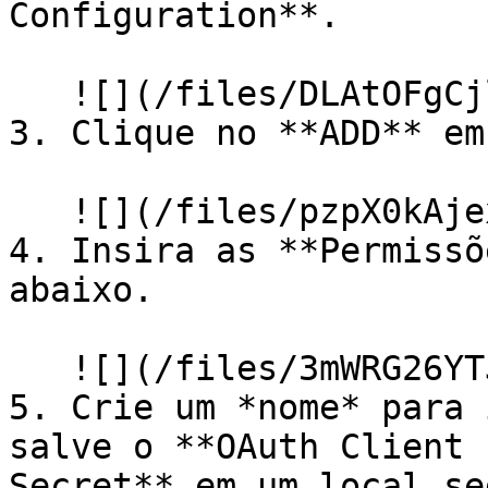
Configuration**.

   ![](/files/DLAtOFgCjlA5oWLDL3of)

3. Clique no **ADD** em
   ![](/files/pzpX0kAjex6PB3WwUZxB)

4. Insira as **Permissõ
abaixo.

   ![](/files/3mWRG26YTJsPJZYC9noB)

5. Crie um *nome* para 
salve o **OAuth Client 
Secret** em um local se