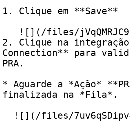
1. Clique em **Save**

   ![](/files/jVqQMRJC9fcfFHx8YLHk)

2. Clique na integração
Connection** para valid
PRA.

* Aguarde a *Ação* **PR
finalizada na *Fila*.

  ![](/files/7uv6qSDipv42jbn7p0nb)
