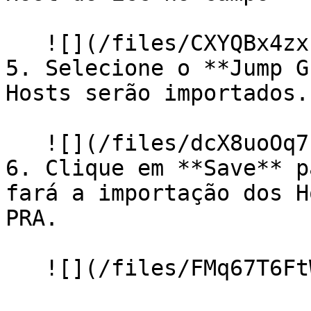
   ![](/files/CXYQBx4zxPdpR2TdET9t)

5. Selecione o **Jump G
Hosts serão importados.

   ![](/files/dcX8uoOq7s3m7jjEbAT3)

6. Clique em **Save** p
fará a importação dos H
PRA.
