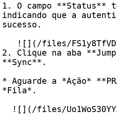
1. O campo **Status** t
indicando que a autenti
sucesso.

   ![](/files/FS1y8TfVD7mtBP1CWTzf)

2. Clique na aba **Jump
**Sync**.

* Aguarde a *Ação* **PR
*Fila*.

  ![](/files/Uo1WoS30YY5ETYoOIfXB)
