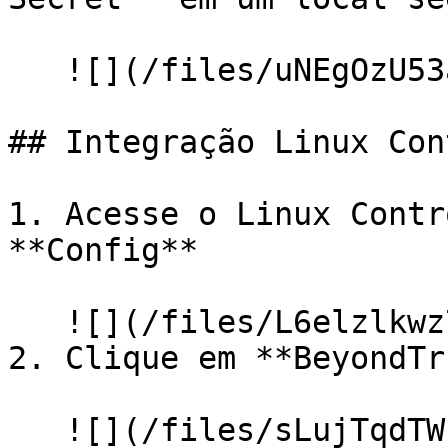
   ![](/files/uNEgOzU53a5Tj9IiOvnK)

## Integração Linux Con
1. Acesse o Linux Contr
**Config**

   ![](/files/L6elzlkwz7tclrtKyFfX)

2. Clique em **BeyondTr
   ![](/files/sLujTqdTWuPR2sF0ZQoB)
