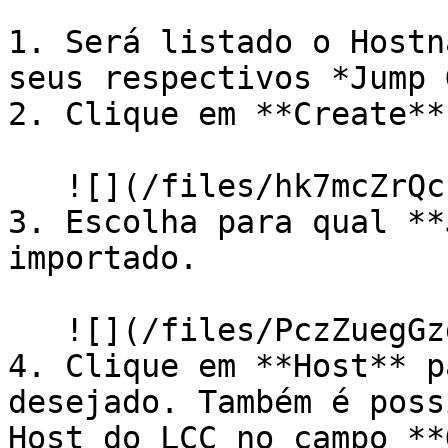
1. Será listado o Hostn
seus respectivos *Jump 
2. Clique em **Create**.
   ![](/files/hk7mcZrQcz0EmZUYSjAC)

3. Escolha para qual **
importado.

   ![](/files/PczZuegGzgzCqI6HJSWN)

4. Clique em **Host** p
desejado. Também é poss
Host do LCC no campo **