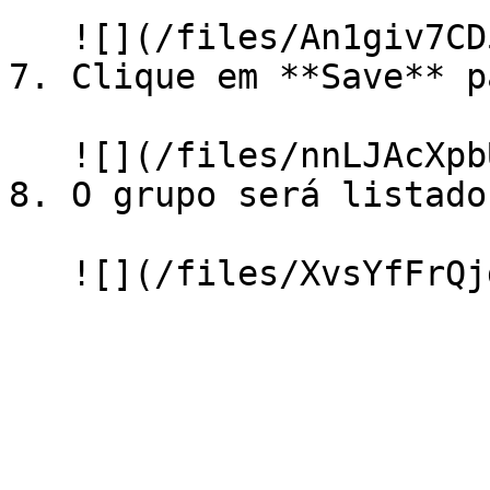
   ![](/files/An1giv7CD57mDgVrb5vk)

7. Clique em **Save** p
   ![](/files/nnLJAcXpbUZzS47mCzT2)

8. O grupo será listado