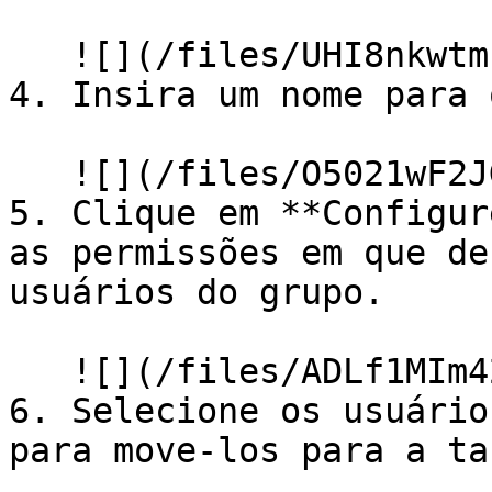
   ![](/files/UHI8nkwtmhNIX1sCFawq)

4. Insira um nome para 
   ![](/files/O5021wF2JGhK88kCFl0v)

5. Clique em **Configur
as permissões em que de
usuários do grupo.

   ![](/files/ADLf1MIm42xdyAg8kMfM)

6. Selecione os usuário
para move-los para a ta