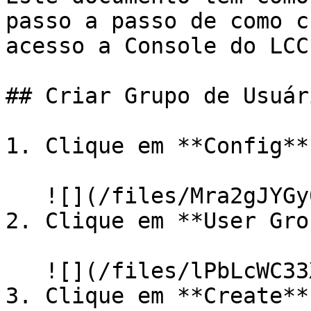
passo a passo de como c
acesso a Console do LCC

## Criar Grupo de Usuári
1. Clique em **Config**
   ![](/files/Mra2gJYGy0r3ftQcvMBV)

2. Clique em **User Gro
   ![](/files/lPbLcWC33XidzCq4I5BP)

3. Clique em **Create**.