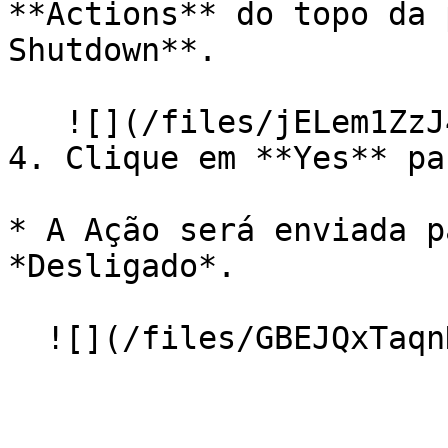
**Actions** do topo da 
Shutdown**.

   ![](/files/jELem1ZzJ41fjVL0muHZ)

4. Clique em **Yes** pa
* A Ação será enviada p
*Desligado*.
