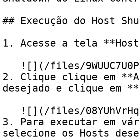
## Execução do Host Shu
1. Acesse a tela **Hosts
   ![](/files/9WUUC7U0P1AqJnAWNsj7)

2. Clique clique em **A
desejado e clique em **
   ![](/files/08YUhVrHqZyEOeJUSCtu)

3. Para executar em vár
selecione os Hosts dese