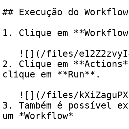
## Execução do Workflow

1. Clique em **Workflow
   ![](/files/e12Z2zvyI4vvBkZQNMpa)

2. Clique em **Actions*
clique em **Run**.

   ![](/files/kXiZaguPXdPLZPwJmdPD)

3. Também é possível ex
um *Workflow*
