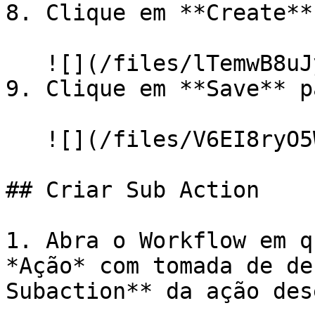
8. Clique em **Create**.
   ![](/files/lTemwB8uJygr9Te1kswd)

9. Clique em **Save** p
   ![](/files/V6EI8ryO5W8KTunW1YQF)

## Criar Sub Action

1. Abra o Workflow em q
*Ação* com tomada de de
Subaction** da ação des