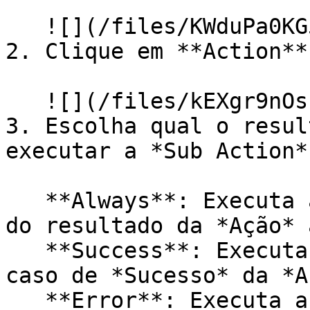
   ![](/files/KWduPa0KG5kPBEjSwZIv)

2. Clique em **Action**
   ![](/files/kEXgr9nOsnjm7w7fRmuS)

3. Escolha qual o resul
executar a *Sub Action*.
   **Always**: Executa a *Sub Action* independente 
do resultado da *Ação* 
   **Success**: Executa a *Sub Action* somente em 
caso de *Sucesso* da *A
   **Error**: Executa a *Sub Action* somente em 