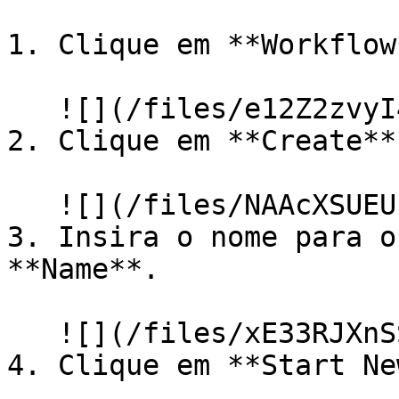
1. Clique em **Workflow
   ![](/files/e12Z2zvyI4vvBkZQNMpa)

2. Clique em **Create**.
   ![](/files/NAAcXSUEUFsKy20cUNuE)

3. Insira o nome para o
**Name**.

   ![](/files/xE33RJXnSSPEkQTyE4PJ)

4. Clique em **Start Ne