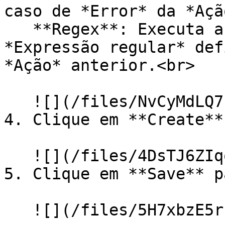
caso de *Error* da *Açã
   **Regex**: Executa a *Sub Action* somente se a 
*Expressão regular* def
*Ação* anterior.<br>

   ![](/files/NvCyMdLQ7sVAHRuMOfmJ)

4. Clique em **Create**
   ![](/files/4DsTJ6ZIqqEC8VMxv8ym)

5. Clique em **Save** p
   ![](/files/5H7xbzE5r13deRvZULvQ)
