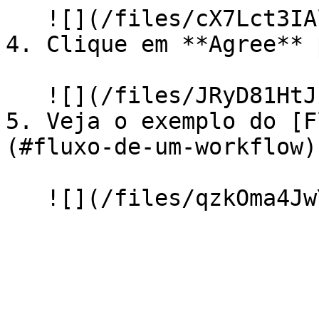
   ![](/files/cX7Lct3IAleijTKv2PHt)

4. Clique em **Agree** 
   ![](/files/JRyD81HtJuPm4t91iVYC)

5. Veja o exemplo do [F
(#fluxo-de-um-workflow).