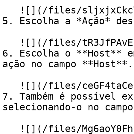
   ![](/files/sljxjxCkcV80jZokLW1w)

5. Escolha a *Ação* des
   ![](/files/tR3JfPAvEpDr6Lbbq7m4)

6. Escolha o **Host** e
ação no campo **Host**.

   ![](/files/ceGF4taCegYpsNlrjZb6)

7. Também é possível ex
selecionando-o no campo
   ![](/files/Mg6aoY0FhzRKZkVkLLVb)
