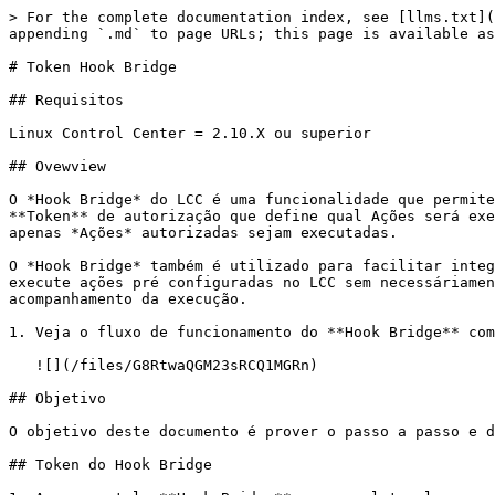
> For the complete documentation index, see [llms.txt](https://docs.linuxcontrolcenter.com.br/llms.txt). Markdown versions of documentation pages are available by appending `.md` to page URLs; this page is available as [Markdown](https://docs.linuxcontrolcenter.com.br/hook-bridge/execute-hook-bridge.md).

# Token Hook Bridge

## Requisitos

Linux Control Center = 2.10.X ou superior

## Ovewview

O *Hook Bridge* do LCC é uma funcionalidade que permite a execução automatizada de Ações em redes específicas por meio de requisições Web. Cada requisição contém um **Token** de autorização que define qual Ações será executada e em qual rede (CIDR). Essas ações são pré-configuradas no momento da criação do Token, garantindo que apenas *Ações* autorizadas sejam executadas.

O *Hook Bridge* também é utilizado para facilitar integrações com o Linux Control Center. Servindo como um ponto de acesso, esta funcionalidade permite que o usuário execute ações pré configuradas no LCC sem necessáriamente estar logado na Console mas ainda assim garantindo alta rastreabilidade do fluxo e múltiplas opções de acompanhamento da execução.

1. Veja o fluxo de funcionamento do **Hook Bridge** com *Propagation Action* do BeyondTrust Password Safe.

   ![](/files/G8RtwaQGM23sRCQ1MGRn)

## Objetivo

O objetivo deste documento é prover o passo a passo e demonstrar a utilização da funcionalidade **Hook Bridge** do Linux Control Center.

## Token do Hook Bridge

1. Acesse a tela **Hook Bridge** no menu lateral esquerdo.

   ![](/files/bkH60ioxTIGz7pdaC55L)
2. Clique em **Create**.

   ![](/files/s87VQ7fT9UZdzQ60ggFS)
3. Preencha o campo **Name**.

   **Name**: Nome para identificar o *Hook Bridge*.<br>
4. Escolha o **CIDR** cadastrado na base de dados do LCC.

   **CIDRs**: Define qual faixa de endereço IP (CIDR) o Token terá acesso para executar as *Ações*.<br>

   ![](/files/TiveZOrlS0SC05k3rxhD)
5. Também é possível criar uma nova **CIDR**, para isso, clique no sinal **+**

   ![](/files/JPcMHsTKjvWvNrH2fWyU)
6. Preencha os campos necessários, sendo;

   **Name:** Nome para identificar a *CIDR.*\
   **CIDR:** Insira a faixa de endereço IP seguido da máscara da rede. Ex: 192.168.0.0/24<br>
7. Clique em **Save**.

   ![](/files/D0Mat5HLf4rq5bVXf5H6)
8. Defina a *Ação* no campo **Action**

   **Action**: Define qual *Ação* o *Token* terá permissão para executar.<br>

   ![](/files/3XHxJBiItiV92jotRjbo)
9. Escolha o método de login do *Token* no campo *Login Type*.

   **Login Type**: Define o tipo de autenticação do *Token*, se será o *Request Credential* ou o *System Configuration*.<br>

   ![](/files/GLemMOugvE3jkvCEKFLr)

* Diferença entre Login Type *System Configuration* e *Request Credential*.

{% hint style="info" %}
Ao selecionar **Request Credentials** como tipo de login, a requisição deve **obrigatoriamente** conter o usuário e senha com permissão de acesso ao Host de destino, juntamente com o *Token*, servindo como dupla autenticação.

Com a opção **System Configuration**, o usuário pode executar a Ação configurada apenas com o *Token* como autenticação.
{% endhint %}

1. Verifique se os campos foram preenchidos corretamente e clique em **Save**.

   ![](/files/ZaLh7VIA5vV6zdHeur0M)

## Parâmetros de Requisição

* O *Token* serve para limitar qual *Ação* será executada e para realizar autenticação, mas não define em qual *Host* a Ação será executada. Para i